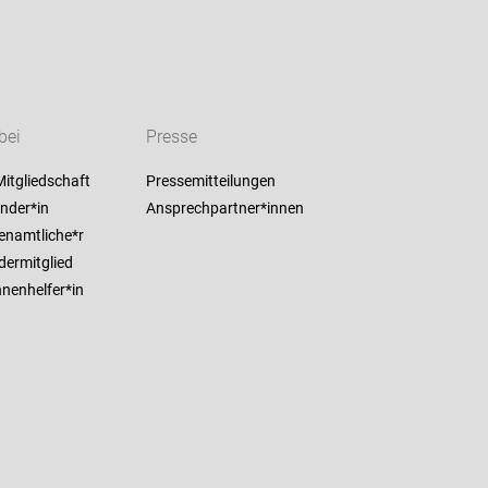
bei
Presse
itgliedschaft
Pressemitteilungen
nder*in
Ansprechpartner*innen
enamtliche*r
dermitglied
nenhelfer*in