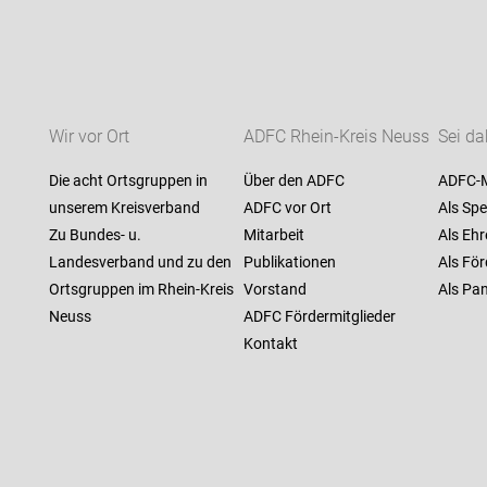
Wir vor Ort
ADFC Rhein-Kreis Neuss
Sei da
Die acht Ortsgruppen in
Über den ADFC
ADFC-M
unserem Kreisverband
ADFC vor Ort
Als Spe
Zu Bundes- u.
Mitarbeit
Als Ehr
Landesverband und zu den
Publikationen
Als För
Ortsgruppen im Rhein-Kreis
Vorstand
Als Pan
Neuss
ADFC Fördermitglieder
Kontakt