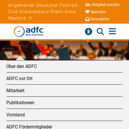
Mitglied werden
Allgemeiner Deutscher Fahrrad-
Club Kreisverband Rhein-Kreis
Spenden
Neuss e. V.
Newsletter
Über den ADFC
ADFC vor Ort
Mitarbeit
Publikationen
Vorstand
ADFC Fördermitglieder