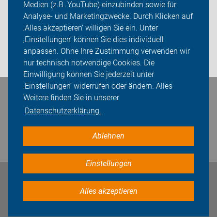
Medien (z.B. YouTube) einzubinden sowie für
Analyse- und Marketingzwecke. Durch Klicken auf
Sei dabei
‚Alles akzeptieren‘ willigen Sie ein. Unter
Presse
‚Einstellungen‘ können Sie dies individuell
anpassen. Ohne Ihre Zustimmung verwenden wir
Login
nur technisch notwendige Cookies. Die
Einwilligung können Sie jederzeit unter
‚Einstellungen‘ widerrufen oder ändern. Alles
Bleiben Sie in Kontakt
Weitere finden Sie in unserer
Datenschutzerklärung.
Ablehnen
Einstellungen
Impressum
Datenschutz
Cookie-Einstellungen
Alles akzeptieren