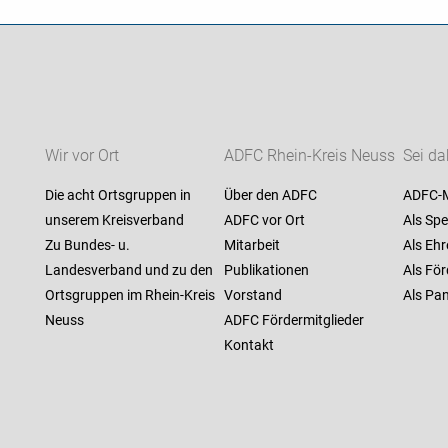
Wir vor Ort
ADFC Rhein-Kreis Neuss
Sei da
Die acht Ortsgruppen in
Über den ADFC
ADFC-M
unserem Kreisverband
ADFC vor Ort
Als Spe
Zu Bundes- u.
Mitarbeit
Als Ehr
Landesverband und zu den
Publikationen
Als För
Ortsgruppen im Rhein-Kreis
Vorstand
Als Pan
Neuss
ADFC Fördermitglieder
Kontakt