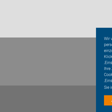
Wir 
pers
einz
Klic
‚Ein
Ihre
Cook
‚Ein
Sie 