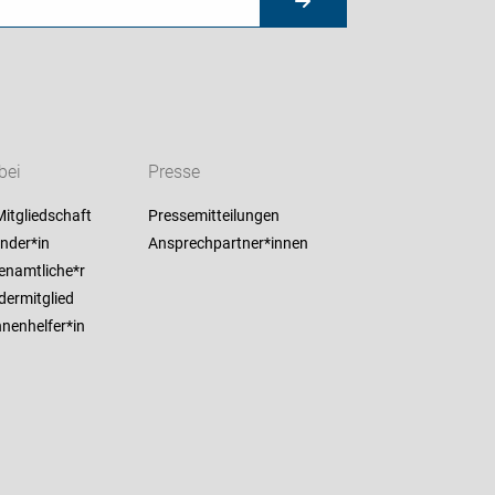
bei
Presse
itgliedschaft
Pressemitteilungen
nder*in
Ansprechpartner*innen
enamtliche*r
dermitglied
nenhelfer*in