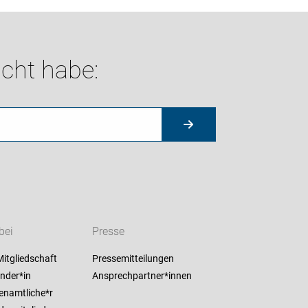
cht habe:
bei
Presse
itgliedschaft
Pressemitteilungen
nder*in
Ansprechpartner*innen
enamtliche*r