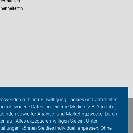
dermitglied
nenhelfer*in
verwenden mit Ihrer Einwilligung Cookies und verarbeiten
onenbezogene Daten, um externe Medien (z.B. YouTube)
ubinden sowie für Analyse- und Marketingzwecke. Durch
ken auf ‚Alles akzeptieren‘ willigen Sie ein. Unter
stellungen‘ können Sie dies individuell anpassen. Ohne