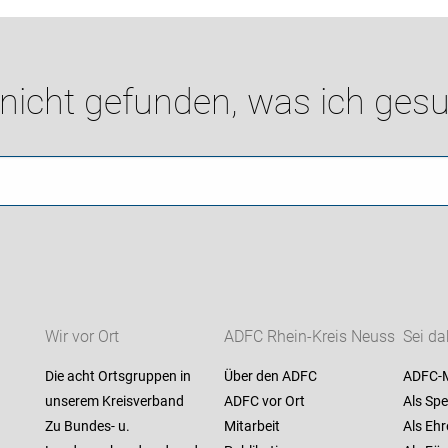
 nicht gefunden, was ich gesu
Wir vor Ort
ADFC Rhein-Kreis Neuss
Sei da
Die acht Ortsgruppen in
Über den ADFC
ADFC-M
unserem Kreisverband
ADFC vor Ort
Als Spe
Zu Bundes- u.
Mitarbeit
Als Ehr