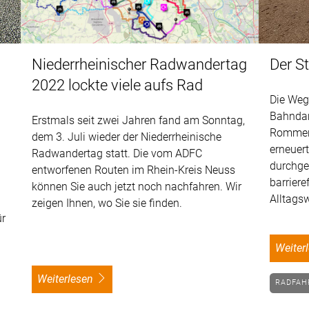
Niederrheinischer Radwandertag
Der S
2022 lockte viele aufs Rad
Die Weg
Bahndam
Erstmals seit zwei Jahren fand am Sonntag,
Rommers
dem 3. Juli wieder der Niederrheinische
erneuer
Radwandertag statt. Die vom ADFC
durchge
entworfenen Routen im Rhein-Kreis Neuss
barriere
können Sie auch jetzt noch nachfahren. Wir
Alltags
zeigen Ihnen, wo Sie sie finden.
ür
weite
weiterlesen
RADFA