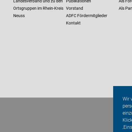
Landesverband und zu den
Publikationen
Als För
Ortsgruppen im Rhein-Kreis
Vorstand
Als Pan
Neuss
ADFC Fördermitglieder
Kontakt
Wir 
pers
einz
Klic
‚Ein