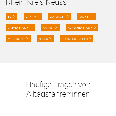
Rhein-Kreis Neuss
BV
LV NRW
DORMAGEN
JÜCHEN
GREVENBROICH
KAARST
KORSCHENBROICH
MEERBUSCH
NEUSS
ROMMERSKIRCHEN
Häufige Fragen von
Alltagsfahrer*innen