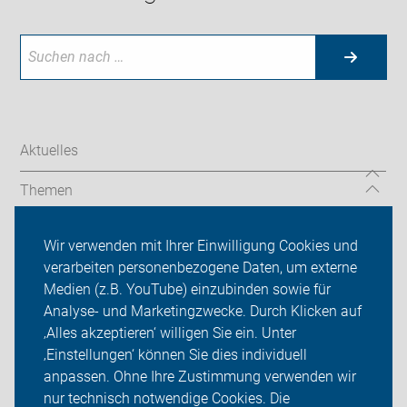
Aktuelles
Themen
Wir vor Ort
Wir verwenden mit Ihrer Einwilligung Cookies und
verarbeiten personenbezogene Daten, um externe
ADFC Rhein-Kreis Neuss
Medien (z.B. YouTube) einzubinden sowie für
Analyse- und Marketingzwecke. Durch Klicken auf
Sei dabei
‚Alles akzeptieren‘ willigen Sie ein. Unter
Presse
‚Einstellungen‘ können Sie dies individuell
anpassen. Ohne Ihre Zustimmung verwenden wir
Login
nur technisch notwendige Cookies. Die