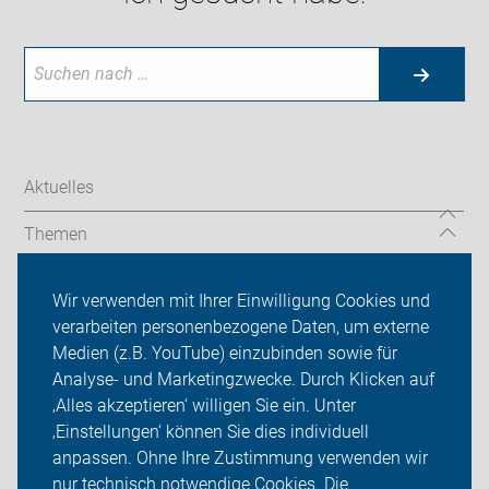
Aktuelles
Themen
Wir vor Ort
Wir verwenden mit Ihrer Einwilligung Cookies und
verarbeiten personenbezogene Daten, um externe
ADFC Rhein-Kreis Neuss
Medien (z.B. YouTube) einzubinden sowie für
Analyse- und Marketingzwecke. Durch Klicken auf
Sei dabei
‚Alles akzeptieren‘ willigen Sie ein. Unter
Presse
‚Einstellungen‘ können Sie dies individuell
anpassen. Ohne Ihre Zustimmung verwenden wir
Login
nur technisch notwendige Cookies. Die