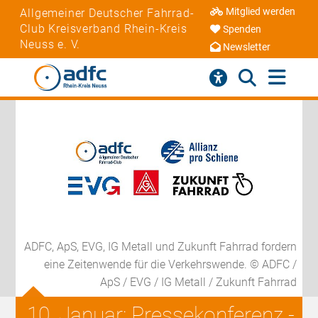
Mitglied werden
Allgemeiner Deutscher Fahrrad-
Club Kreisverband Rhein-Kreis
Spenden
Neuss e. V.
Newsletter
ADFC, ApS, EVG, IG Metall und Zukunft Fahrrad fordern
eine Zeitenwende für die Verkehrswende. © ADFC /
ApS / EVG / IG Metall / Zukunft Fahrrad
10. Januar: Pressekonferenz -