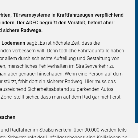
chten, Türwarnsysteme in Kraftfahrzeugen verpflichtend
indern. Der ADFC begrüßt den Vorstoß, betont aber:
ind sichere Radwege.
ne Lodemann
sagt: „Es ist höchste Zeit, dass die
nden verbessern will. Denn tödliche Fahrradunfälle haben
r allem durch schlechte Aufteilung und Gestaltung von
en, menschliches Fehlverhalten im Straßenverkehr zu
n aber genauer hinschauen: Wenn eine Person auf dem
r stürzt, fehlt dort ein sicherer Radweg. Hier muss das
ausreichend Sicherheitsabstand zu parkenden Autos
one‘ stellt sicher, dass man auf dem Rad gar nicht erst
rsachen
und Radfahrer im Straßenverkehr, über 90.000 werden teils
Auto. Schwerpunkt des Unfallgeschehens sind Kollisionen an