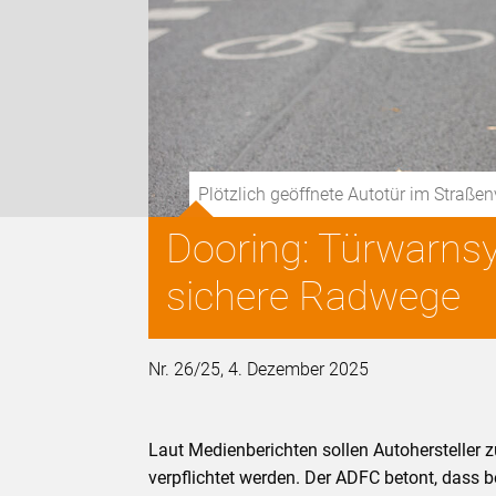
Plötzlich geöffnete Autotür im Straße
Dooring: Türwarnsy
sichere Radwege
Nr. 26/25, 4. Dezember 2025
Laut Medienberichten sollen Autoherstelle
verpflichtet werden. Der ADFC betont, dass