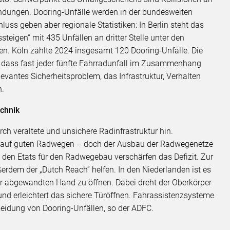
ndungen. Dooring-Unfälle werden in der bundesweiten
hluss geben aber regionale Statistiken: In Berlin steht das
teigen“ mit 435 Unfällen an dritter Stelle unter den
. Köln zählte 2024 insgesamt 120 Dooring-Unfälle. Die
, dass fast jeder fünfte Fahrradunfall im Zusammenhang
levantes Sicherheitsproblem, das Infrastruktur, Verhalten
n.
chnik
ch veraltete und unsichere Radinfrastruktur hin.
nur auf guten Radwegen – doch der Ausbau der Radwegenetze
den Etats für den Radwegebau verschärfen das Defizit. Zur
rdem der „Dutch Reach“ helfen. In den Niederlanden ist es
Tür abgewandten Hand zu öffnen. Dabei dreht der Oberkörper
nd erleichtert das sichere Türöffnen. Fahrassistenzsysteme
rmeidung von Dooring-Unfällen, so der ADFC.