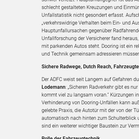
schlecht gestalteten Kreuzungen und Einmü
Unfallstatistik nicht gesondert erfasst. Aufsc
„verkehrswidrige Verhalten beim Ein- und Auss
Hauptunfallursachen gegenüber Radfahrenden
Unfallforschung der Versicherer fand heraus
mit parkenden Autos steht. Dooring ist ein re
und Technik gemeinsam adressieren müsse
Sichere Radwege, Dutch Reach, Fahrzeugte
Der ADFC weist seit Langem auf Gefahren dur
Lodemann
: „Sicheren Radverkehr gibt es 
kommt viel zu langsam voran.“ Kürzungen in 
Verhinderung von Dooring-Unfällen kann auße
gelebte Praxis, die Autotür mit der von der 
automatisch nach hinten zum Schulterblick u
sind ein weiterer wichtiger Baustein zur Ve
Rolle der Fahrzeugtechnik