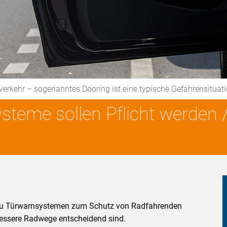
nverkehr – sogenanntes Dooring ist eine typische Gefahrensitua
steme sollen Pflicht werden 
r zu Türwarnsystemen zum Schutz von Radfahrenden
 bessere Radwege entscheidend sind.