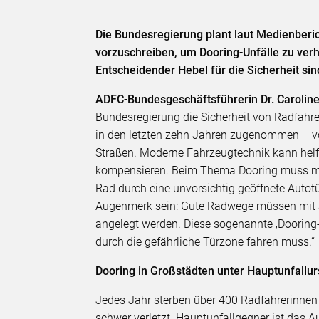
Die Bundesregierung plant laut Medienberi
vorzuschreiben, um Dooring-Unfälle zu verh
Entscheidender Hebel für die Sicherheit s
ADFC-Bundesgeschäftsführerin Dr. Caroli
Bundesregierung die Sicherheit von Radfahre
in den letzten zehn Jahren zugenommen – vo
Straßen. Moderne Fahrzeugtechnik kann helf
kompensieren. Beim Thema Dooring muss ma
Rad durch eine unvorsichtig geöffnete Autotü
Augenmerk sein: Gute Radwege müssen mit 
angelegt werden. Diese sogenannte ‚Dooring-Z
durch die gefährliche Türzone fahren muss.“
Dooring in Großstädten unter Hauptunfallu
Jedes Jahr sterben über 400 Radfahrerinnen 
schwer verletzt. Hauptunfallgegner ist das 