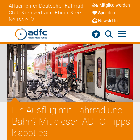
Mitglied werden
Allgemeiner Deutscher Fahrrad-
Club Kreisverband Rhein-Kreis
Spenden
Neuss e. V.
Newsletter
Ein Ausflug mit Fahrrad und
Bahn? Mit diesen ADFC-Tipps
klappt es